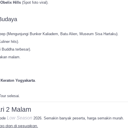
u
Obelix Hills
(Spot foto viral).
 Budaya
p (Mengunjungi Bunker Kaliadem, Batu Alien, Museum Sisa Hartaku).
liner hits).
 Buddha terbesar).
makan malam.
u
Keraton Yogyakarta
.
our selesai.
ri 2 Malam
Low Season
riode
2026. Semakin banyak peserta, harga semakin murah.
go dan di sesuaikan.