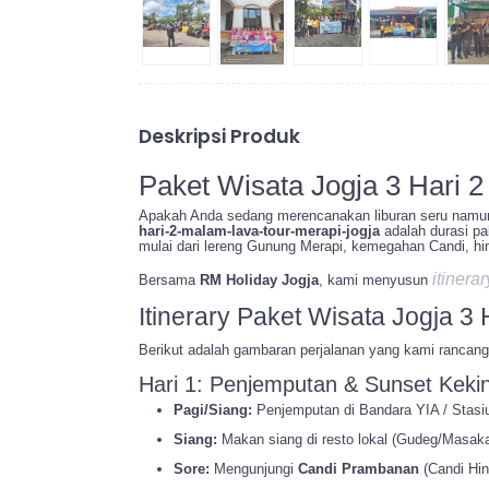
Deskripsi Produk
Paket Wisata Jogja 3 Hari 2
Apakah Anda sedang merencanakan liburan seru namu
hari-2-malam-lava-tour-merapi-jogja
adalah durasi pal
mulai dari lereng Gunung Merapi, kemegahan Candi, h
itinerar
Bersama
RM Holiday Jogja
, kami menyusun
Itinerary Paket Wisata Jogja 3 
Berikut adalah gambaran perjalanan yang kami rancang a
Hari 1: Penjemputan & Sunset Keki
Pagi/Siang:
Penjemputan di Bandara YIA / Stasi
Siang:
Makan siang di resto lokal (Gudeg/Masak
Sore:
Mengunjungi
Candi Prambanan
(Candi Hin