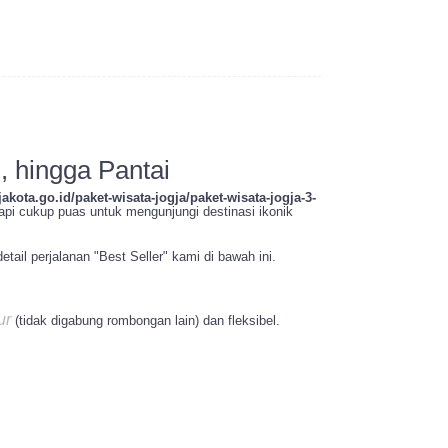
, hingga Pantai
akota.go.id/paket-wisata-jogja/paket-wisata-jogja-3-
tapi cukup puas untuk mengunjungi destinasi ikonik
ail perjalanan "Best Seller" kami di bawah ini.
ur
(tidak digabung rombongan lain) dan fleksibel.