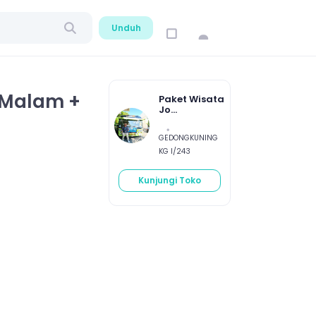
Unduh
2 Malam +
Paket Wisata
Jo...
GEDONGKUNING
KG I/243
Kunjungi Toko