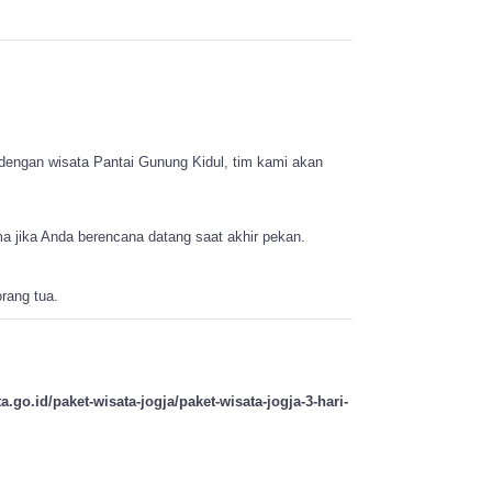
dengan wisata Pantai Gunung Kidul, tim kami akan
 jika Anda berencana datang saat akhir pekan.
rang tua.
a.go.id/paket-wisata-jogja/paket-wisata-jogja-3-hari-