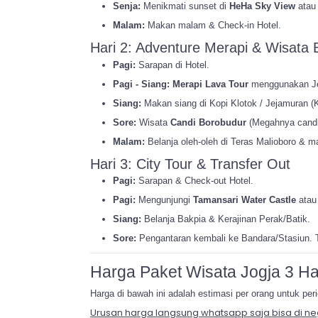
Senja:
Menikmati sunset di
HeHa Sky View
ata
Malam:
Makan malam & Check-in Hotel.
Hari 2: Adventure Merapi & Wisata
Pagi:
Sarapan di Hotel.
Pagi - Siang:
Merapi Lava Tour
menggunakan Jee
Siang:
Makan siang di Kopi Klotok / Jejamuran (Ku
Sore:
Wisata
Candi Borobudur
(Megahnya candi
Malam:
Belanja oleh-oleh di Teras Malioboro & 
Hari 3: City Tour & Transfer Out
Pagi:
Sarapan & Check-out Hotel.
Pagi:
Mengunjungi
Tamansari Water Castle
ata
Siang:
Belanja Bakpia & Kerajinan Perak/Batik.
Sore:
Pengantaran kembali ke Bandara/Stasiun. T
Harga Paket Wisata Jogja 3 Ha
Harga di bawah ini adalah estimasi per orang untuk pe
Urusan harga langsung whatsapp saja bisa di ne