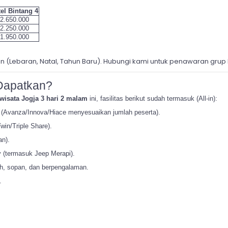
el Bintang 4
2.650.000
2.250.000
1.950.000
 (Lebaran, Natal, Tahun Baru). Hubungi kami untuk penawaran grup 
 Dapatkan?
 wisata Jogja 3 hari 2 malam
ini, fasilitas berikut sudah termasuk (All-in):
 (Avanza/Innova/Hiace menyesuaikan jumlah peserta).
win/Triple Share).
n).
y (termasuk Jeep Merapi).
h, sopan, dan berpengalaman.
.