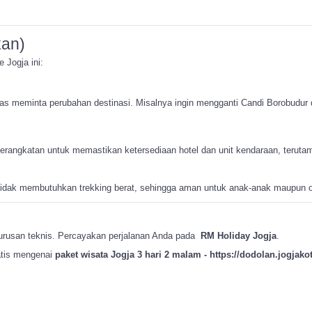
kan)
 Jogja ini:
as meminta perubahan destinasi. Misalnya ingin mengganti Candi Borobudur 
angkatan untuk memastikan ketersediaan hotel dan unit kendaraan, terutama
dan tidak membutuhkan trekking berat, sehingga aman untuk anak-anak maupun o
urusan teknis. Percayakan perjalanan Anda pada
RM Holiday Jogja
.
ratis mengenai
paket wisata Jogja 3 hari 2 malam - https://dodolan.jogjakot