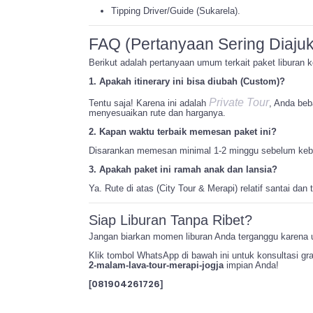
Tipping Driver/Guide (Sukarela).
FAQ (Pertanyaan Sering Diaju
Berikut adalah pertanyaan umum terkait paket liburan ke
1. Apakah itinerary ini bisa diubah (Custom)?
Private Tour
Tentu saja! Karena ini adalah
, Anda beb
menyesuaikan rute dan harganya.
2. Kapan waktu terbaik memesan paket ini?
Disarankan memesan minimal 1-2 minggu sebelum keber
3. Apakah paket ini ramah anak dan lansia?
Ya. Rute di atas (City Tour & Merapi) relatif santai 
Siap Liburan Tanpa Ribet?
Jangan biarkan momen liburan Anda terganggu karena 
Klik tombol WhatsApp di bawah ini untuk konsultasi g
2-malam-lava-tour-merapi-jogja
impian Anda!
081904261726
[
]