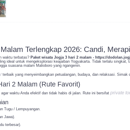
 Malam Terlengkap 2026: Candi, Merapi
n waktu terbatas?
Paket wisata Jogja 3 hari 2 malam - https://dodolan.jogj
ing ideal untuk mengeksplorasi keajaiban Yogyakarta. Tidak terlalu singkat, 
ingga suasana malam Malioboro yang ngangenin.
y
terbaik yang menyeimbangkan petualangan, budaya, dan relaksasi. Simak det
Hari 2 Malam (Rute Favorit)
private to
gar waktu Anda efektif dan tidak habis di jalan. Rute ini bersifat
nian
un Tugu / Lempuyangan.
an Jawa).
du terbesar).