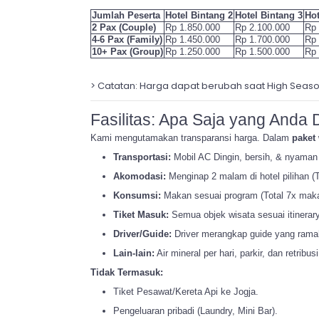
Jumlah Peserta
Hotel Bintang 2
Hotel Bintang 3
Hot
2 Pax (Couple)
Rp 1.850.000
Rp 2.100.000
Rp 
4-6 Pax (Family)
Rp 1.450.000
Rp 1.700.000
Rp 
10+ Pax (Group)
Rp 1.250.000
Rp 1.500.000
Rp 
>
Catatan:
Harga dapat berubah saat High Season
Fasilitas: Apa Saja yang Anda
Kami mengutamakan transparansi harga. Dalam
paket
Transportasi:
Mobil AC Dingin, bersih, & nyaman
Akomodasi:
Menginap 2 malam di hotel pilihan (T
Konsumsi:
Makan sesuai program (Total 7x maka
Tiket Masuk:
Semua objek wisata sesuai itinerar
Driver/Guide:
Driver merangkap guide yang rama
Lain-lain:
Air mineral per hari, parkir, dan retribusi
Tidak Termasuk:
Tiket Pesawat/Kereta Api ke Jogja.
Pengeluaran pribadi (Laundry, Mini Bar).